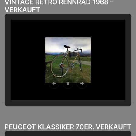
VINTAGE RETRO RENNRAD 1968 –
VERKAUFT
PEUGEOT KLASSIKER 70ER. VERKAUFT