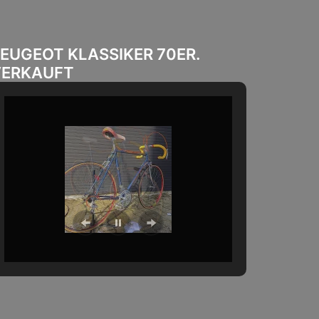
EUGEOT KLASSIKER 70ER.
VERKAUFT