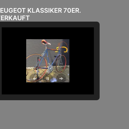
EUGEOT KLASSIKER 70ER.
VERKAUFT