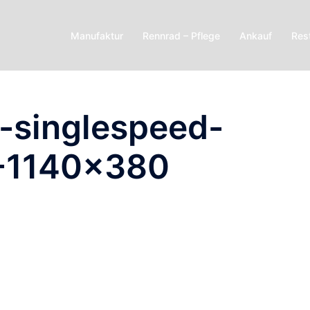
Manufaktur
Rennrad – Pflege
Ankauf
Res
r-singlespeed-
1-1140×380